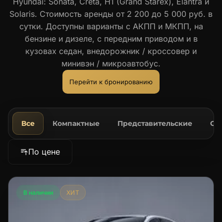
Hyundai: Sonata, Creta, H1 (Grand Starex), Elantra и
Solaris. Стоимость аренды от 2 200 до 5 000 руб. в
сутки. Доступны варианты с АКПП и МКПП, на
бензине и дизеле, с передним приводом и в
кузовах седан, внедорожник / кроссовер и
минивэн / микроавтобус.
Перейти к бронированию
Все
Компактные
Представительские
Се
По цене
В наличии
ХИТ